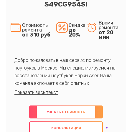
S49CG954SI
Время
Стоимость
Скидка
ремонта
до
ремонта
от 20
от 310 руб
20%
мин
Добро пожаловать в наш сервис по ремонту
ноутбуков в Москве. Мы специализируемся на
восстановлении ноутбуков марки Aser. Наша
команда включает в себя опытных
профессионалов с обширными знаниями и
многолетним опытом в данной области. Мы
предлагаем быстрый и качественный ремонт с
УЗНАТЬ СТОИМОСТЬ
использованием оригинальных компонентов, а
также гарантируем качество всех
КОНСУЛЬТАЦИЯ
проведенных работ. Наша цель - предоставить