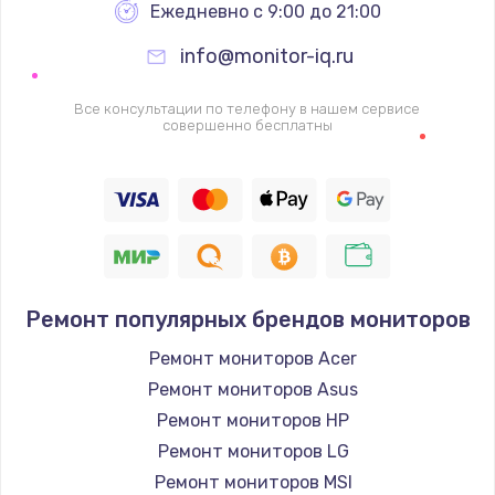
Заказать
Ежедневно с 9:00 до 21:00
info@monitor-iq.ru
Замена видеочипа
2745 руб.
Все консультации по телефону в нашем сервисе
совершенно бесплатны
Заказать
Настройка BIOS
910 руб.
Заказать
Ремонт подсветки
Ремонт популярных брендов мониторов
1150 руб.
Ремонт мониторов Acer
Заказать
Ремонт мониторов Asus
Ремонт мониторов HP
Настройка ОС
Ремонт мониторов LG
1320 руб.
Ремонт мониторов MSI