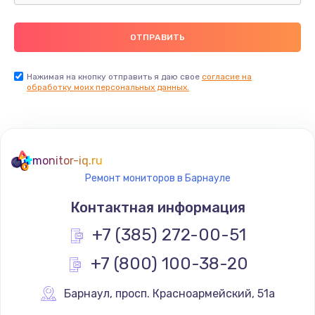
Ремонт пищалок(твитеров)
900 руб.
Заказать
Нажимая на кнопку отправить я даю свое
согласие на
обработку моих персональных данных.
Ремонт цепей питания
2500 руб.
Заказать
monitor-iq.ru
Ремонт мониторов в Барнауле
Замена видеокарты
Контактная информация
1795 руб.
+7 (385) 272-00-51
Заказать
+7 (800) 100-38-20
Ремонт разъема питания
1120 руб.
Барнаул
,
 просп. Красноармейский, 51а