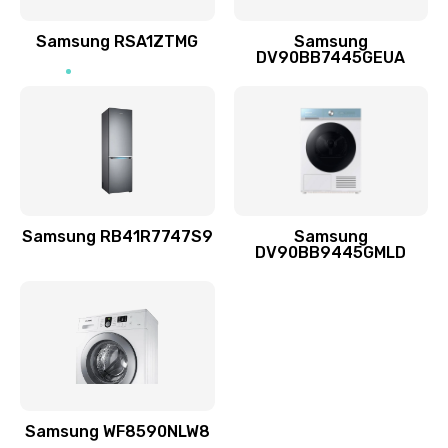
Ремонт динамиков
1400 руб.
Samsung RSA1ZTMG
Samsung
DV90BB7445GEUA
Заказать
Ремонт выходных цепей усиления (для активных
сабвуферов)
1300 руб.
Заказать
Samsung RB41R7747S9
Samsung
DV90BB9445GMLD
Ремонт предварительных цепей усиления (для
активных сабвуферов)
1200 руб.
Заказать
Ремонт после залития
2100 руб.
Samsung WF8590NLW8