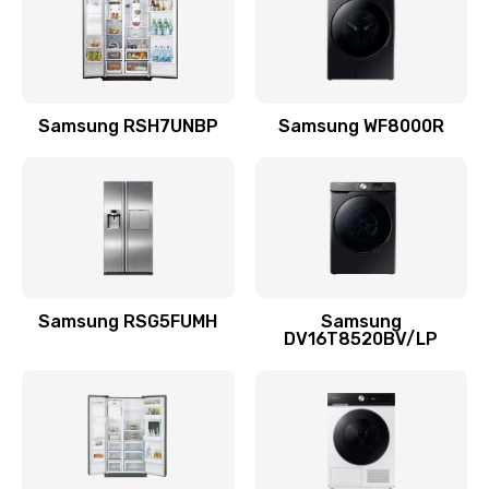
880 руб.
Заказать
Замена подводящих проводов
Samsung RSH7UNBP
Samsung WF8000R
880 руб.
Заказать
Замена голосовой катушки/перемотка динамика
880 руб.
Заказать
Samsung RSG5FUMH
Samsung
DV16T8520BV/LP
Выход из строя электронных деталей
вследствие перегрева
880 руб.
Заказать