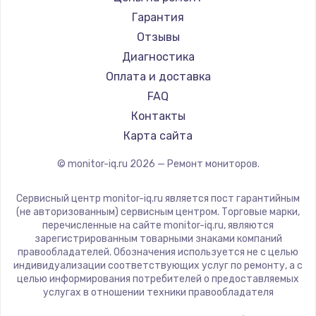
1450 руб.
АОС
Гарантия
Ardor
Заказать
Отзывы
Machenike
Диагностика
Замена шим-контроллера
iru
Оплата и доставка
3900 руб.
Titan Army
FAQ
iFFALCON
Контакты
Заказать
Dahua
Карта сайта
Настройка Wi-Fi
© monitor-iq.ru
2026
— Ремонт мониторов.
1040 руб.
Заказать
Сервисный центр monitor-iq.ru является пост гарантийным
(не авторизованным) сервисным центром. Торговые марки,
перечисленные на сайте monitor-iq.ru, являются
Ремонт петель крышки
зарегистрированным товарными знаками компаний
правообладателей. Обозначения используется не с целью
1195 руб.
индивидуализации соответствующих услуг по ремонту, а с
целью информирования потребителей о предоставляемых
Заказать
услугах в отношении техники правообладателя