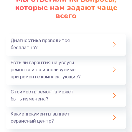
которые нам задают чаще
1200 руб.
всего
Заказать
Ремонт платы картоприемника
1000 руб.
Диагностика проводится
бесплатно?
Заказать
Есть ли гарантия на услуги
Восстановление/замена диффузора
ремонта и на используемые
1400 руб.
при ремонте комплектующие?
Заказать
Стоимость ремонта может
быть изменена?
Ремонт платы усилителя
1200 руб.
Какие документы выдает
Заказать
сервисный центр?