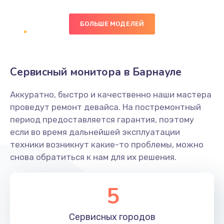
Заказать
БОЛЬШЕ МОДЕЛЕЙ
Замена диффузора динамика
1400 руб.
Заказать
Сервисный монитора в Барнауле
Замена платы брелка
Аккуратно, быстро и качественно наши мастера
900 руб.
проведут ремонт девайса. На постремонтный
период предоставляется гарантия, поэтому
Заказать
если во время дальнейшей эксплуатации
техники возникнут какие-то проблемы, можно
Простой ремонт основной платы
снова обратиться к нам для их решения.
2400 руб.
Заказать
5
Восстановление после попадания влаги
Сервисных
городов
2800 руб.