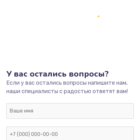
Программный ремонт/прошивка
1500 руб.
Заказать
Ремонт системной платы
1700 руб.
Заказать
У вас остались вопросы?
Модернизация
Если у вас остались вопросы напишите нам,
2100 руб.
наши специалисты с радостью ответят вам!
Заказать
Устранение ошибок
2000 руб.
Заказать