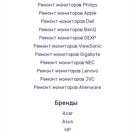
Ремонт мониторов Philips
Заказать
Ремонт мониторов Apple
Чистка от пыли
Ремонт мониторов Dell
990 руб.
Ремонт мониторов BenQ
Ремонт мониторов DEXP
Заказать
Ремонт мониторов ViewSonic
Замена жесткого диска
Ремонт мониторов Gigabyte
Ремонт мониторов NEC
875 руб.
Ремонт мониторов Lenovo
Заказать
Ремонт мониторов JVC
Ремонт мониторов Alienware
Установка драйверов
Ремонт мониторов Aorus
875 руб.
Бренды
Ремонт мониторов Thunderobot
Заказать
Ремонт мониторов Hisense
Acer
Ремонт мониторов АОС
Asus
Замена вебкамеры
Ремонт мониторов Ardor
HP