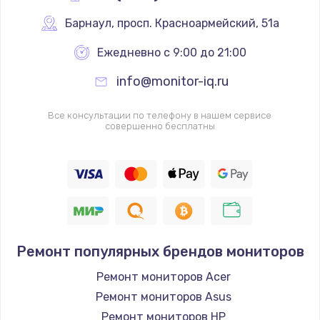
Заказать
Барнаул
,
 просп. Красноармейский, 51а
Ремонт разъема питания
Ежедневно с 9:00 до 21:00
от 880 руб.
info@monitor-iq.ru
Заказать
Все консультации по телефону в нашем сервисе
Замена USB порта
совершенно бесплатны
от 1060 руб.
Заказать
Замена вебкамеры
от 1260 руб.
Заказать
Ремонт популярных брендов мониторов
Замена микрофона
Ремонт мониторов Acer
от 550 руб.
Ремонт мониторов Asus
Ремонт мониторов HP
Заказать