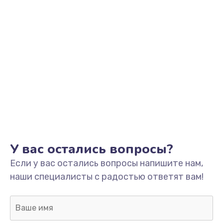
Заказать
Замена контроллера питания
от 1490 руб.
Заказать
Замена шим-контроллера
от 3900 руб.
Заказать
Ремонт подсветки
У вас остались вопросы?
от 1200 руб.
Если у вас остались вопросы напишите нам,
Заказать
наши специалисты с радостью ответят вам!
Замена системы охлаждения
от 1500 руб.