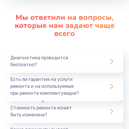
Заказать
Мы ответили на вопросы,
Замена SIM-карты
которые нам задают чаще
от 550 руб.
всего
Заказать
Замена антенны
Диагностика проводится
от 880 руб.
бесплатно?
Заказать
Есть ли гарантия на услуги
Замена микросхемы GPS
ремонта и на используемые
от 1100 руб.
при ремонте комплектующие?
Заказать
Стоимость ремонта может
быть изменена?
Замена вибромотора
от 550 руб.