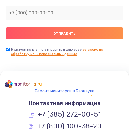
Заказать
Замена корпуса
от 600 руб.
Заказать
Замена тачпада
Нажимая на кнопку отправить я даю свое
согласие на
обработку моих персональных данных.
от 1330 руб.
Заказать
Замена северного моста
monitor-iq.ru
от 2600 руб.
Ремонт мониторов в Барнауле
Заказать
Контактная информация
Замена южного моста
+7 (385) 272-00-51
от 2600 руб.
+7 (800) 100-38-20