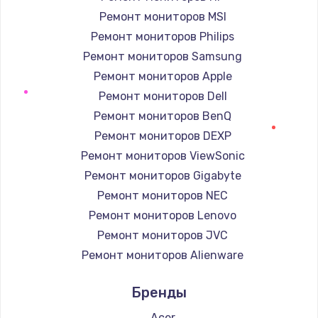
Ремонт мониторов MSI
Чистка от пыли
Ремонт мониторов Philips
от 990 руб.
Ремонт мониторов Samsung
Ремонт мониторов Apple
Заказать
Ремонт мониторов Dell
Настройка Wi-Fi
Ремонт мониторов BenQ
от 1030 руб.
Ремонт мониторов DEXP
Ремонт мониторов ViewSonic
Заказать
Ремонт мониторов Gigabyte
Замена звуковой карты
Ремонт мониторов NEC
от 1100 руб.
Ремонт мониторов Lenovo
Заказать
Ремонт мониторов JVC
Ремонт мониторов Alienware
Ремонт цепей питания
Ремонт мониторов Aorus
Бренды
от 2500 руб.
Ремонт мониторов Thunderobot
Заказать
Ремонт мониторов Hisense
Acer