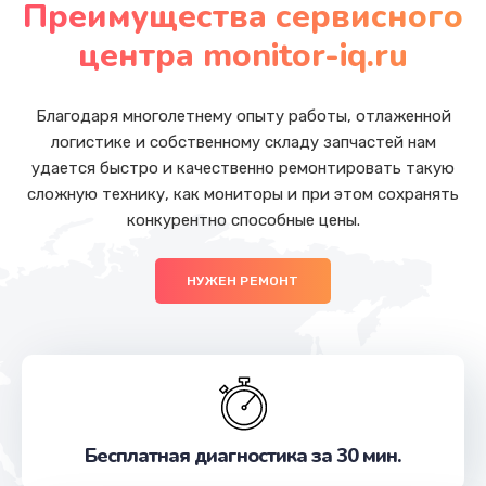
Преимущества сервисного
Заказать
центра monitor-iq.ru
Ремонт микросхемы GPS
от 1100 руб.
Благодаря многолетнему опыту работы, отлаженной
логистике и собственному складу запчастей нам
Заказать
удается быстро и качественно ремонтировать такую
сложную технику, как мониторы и при этом сохранять
Замена экрана
конкурентно способные цены.
от 1145 руб.
Заказать
НУЖЕН РЕМОНТ
Замена кнопки громкости
от 550 руб.
Заказать
Ремонт микросхемы зарядки
Бесплатная диагностика за 30 мин.
от 1100 руб.