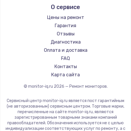
О сервисе
Thunderobot
Замена SSD
Hisense
Цены на ремонт
от 1045 руб.
АОС
Гарантия
Заказать
Ardor
Отзывы
Machenike
Диагностика
Настройка BIOS
iru
Оплата и доставка
от 930 руб.
Titan Army
FAQ
Заказать
iFFALCON
Контакты
Dahua
Карта сайта
Настройка ОС
от 1090 руб.
© monitor-iq.ru
2026
— Ремонт мониторов.
Заказать
Сервисный центр monitor-iq.ru является пост гарантийным
(не авторизованным) сервисным центром. Торговые марки,
Восстановление данных
перечисленные на сайте monitor-iq.ru, являются
от 990 руб.
зарегистрированным товарными знаками компаний
правообладателей. Обозначения используется не с целью
Заказать
индивидуализации соответствующих услуг по ремонту, а с