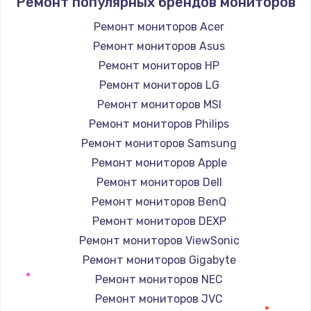
Ремонт популярных брендов мониторов
550 руб.
Ремонт мониторов Acer
Заказать
Ремонт мониторов Asus
Ремонт мониторов HP
Замена лотка Flash
Ремонт мониторов LG
750 руб.
Ремонт мониторов MSI
Заказать
Ремонт мониторов Philips
Ремонт мониторов Samsung
Замена лотка SIM
Ремонт мониторов Apple
790 руб.
Ремонт мониторов Dell
Заказать
Ремонт мониторов BenQ
Ремонт мониторов DEXP
Замена северного моста
Ремонт мониторов ViewSonic
2300 руб.
Ремонт мониторов Gigabyte
Заказать
Ремонт мониторов NEC
Ремонт мониторов JVC
Восстановление данных