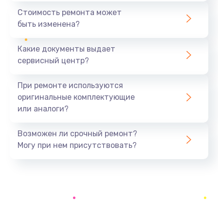
590 руб.
Стоимость ремонта может
быть изменена?
Заказать
Какие документы выдает
Замена задней крышки устройства
сервисный центр?
790 руб.
Заказать
При ремонте используются
оригинальные комплектующие
Замена микросхемы (звук, контроллер,
или аналоги?
процессор)
2100 руб.
Возможен ли срочный ремонт?
Заказать
Могу при нем присутствовать?
Замена кнопки включения/выключения
600 руб.
Заказать