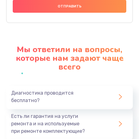
740 руб.
Заказать
Замена разъема питания
790 руб.
Мы ответили на вопросы,
Заказать
которые нам задают чаще
всего
Замена мультиконтроллера
1190 руб.
Заказать
Диагностика проводится
бесплатно?
Замена аудио разъема
790 руб.
Есть ли гарантия на услуги
Заказать
ремонта и на используемые
при ремонте комплектующие?
Замена модуля HDMI