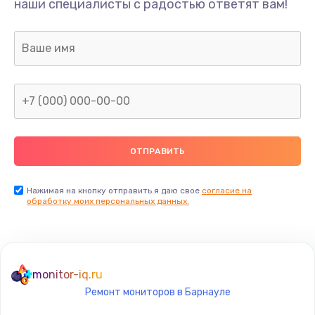
Ремонт шлейфа
наши специалисты с радостью ответят вам!
690 руб.
Заказать
Замена камеры (внешней или внутренней)
450 руб.
Заказать
Замена вибро элемента
450 руб.
Нажимая на кнопку отправить я даю свое
согласие на
Заказать
обработку моих персональных данных.
Ремонт цепей питания платы
1490 руб.
monitor-iq.ru
Заказать
Ремонт мониторов в Барнауле
Восстановление дорожек платы