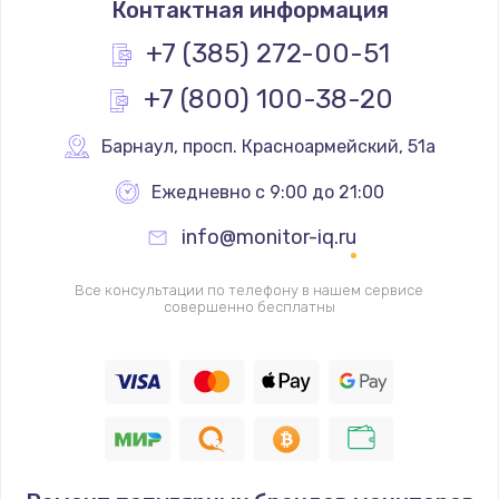
Контактная информация
400 руб.
+7 (385) 272-00-51
Заказать
+7 (800) 100-38-20
Замена слухового динамика
Барнаул
,
 просп. Красноармейский, 51а
350 руб.
Заказать
Ежедневно с 9:00 до 21:00
info@monitor-iq.ru
Настройка программного обеспечения
500 руб.
Все консультации по телефону в нашем сервисе
совершенно бесплатны
Заказать
Прошивка устройства (с сохранением данных)
3300 руб.
Заказать
Прошивка устройства (без сохранения данных)