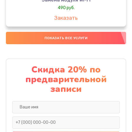
490 руб.
Заказать
Замена микрофона
ПОКАЗАТЬ ВСЕ УСЛУГИ
1600 руб.
Заказать
Замена аккумулятора
Скидка 20% по
1130 руб.
предварительной
Заказать
записи
Замена дисплея (экрана)
690 руб.
Заказать
Замена тачскрина