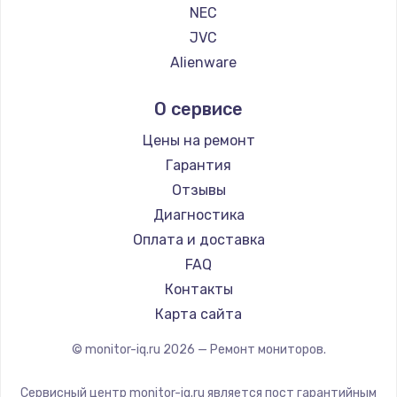
990 руб.
NEC
JVC
Заказать
Alienware
Замена динамика
Aorus
О сервисе
1500 руб.
Thunderobot
Hisense
Заказать
Цены на ремонт
АОС
Гарантия
Замена экрана
Ardor
Отзывы
1530 руб.
Machenike
Диагностика
iru
Заказать
Оплата и доставка
Titan Army
FAQ
Замена шлейфа матрицы
iFFALCON
Контакты
1130 руб.
Dahua
Карта сайта
Заказать
© monitor-iq.ru
2026
— Ремонт мониторов.
Замена USB порта
Сервисный центр monitor-iq.ru является пост гарантийным