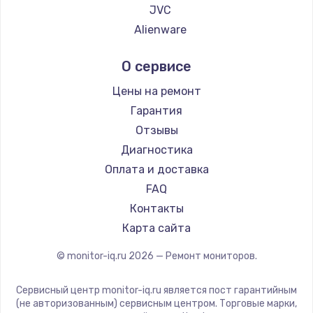
JVC
Заказать
Alienware
Замена динамика
Aorus
О сервисе
1500 руб.
Thunderobot
Hisense
Заказать
Цены на ремонт
АОС
Гарантия
Замена экрана
Ardor
Отзывы
1530 руб.
Machenike
Диагностика
iru
Заказать
Оплата и доставка
Titan Army
FAQ
Замена шлейфа матрицы
iFFALCON
Контакты
1130 руб.
Dahua
Карта сайта
Заказать
© monitor-iq.ru
2026
— Ремонт мониторов.
Замена USB порта
Сервисный центр monitor-iq.ru является пост гарантийным
1290 руб.
(не авторизованным) сервисным центром. Торговые марки,