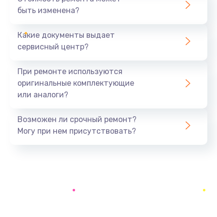
быть изменена?
Заказать
Какие документы выдает
Замена задней крышки устройства
сервисный центр?
790 руб.
Заказать
При ремонте используются
оригинальные комплектующие
Замена микросхемы (звук, контроллер,
или аналоги?
процессор)
2100 руб.
Возможен ли срочный ремонт?
Заказать
Могу при нем присутствовать?
Замена кнопки включения/выключения
600 руб.
Заказать
Замена разъема Micro, USB