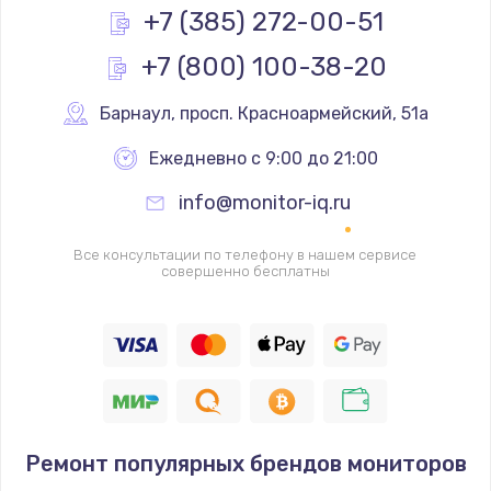
+7 (385) 272-00-51
Заказать
+7 (800) 100-38-20
Замена слухового динамика
Барнаул
,
 просп. Красноармейский, 51а
350 руб.
Заказать
Ежедневно с 9:00 до 21:00
info@monitor-iq.ru
Настройка программного обеспечения
500 руб.
Все консультации по телефону в нашем сервисе
совершенно бесплатны
Заказать
Прошивка устройства (с сохранением данных)
3300 руб.
Заказать
Прошивка устройства (без сохранения данных)
Ремонт популярных брендов мониторов
550 руб.