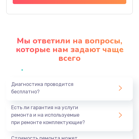
Заказать
Замена разъема питания
790 руб.
Мы ответили на вопросы,
Заказать
которые нам задают чаще
всего
Замена мультиконтроллера
1190 руб.
Заказать
Диагностика проводится
бесплатно?
Замена аудио разъема
790 руб.
Есть ли гарантия на услуги
Заказать
ремонта и на используемые
при ремонте комплектующие?
Замена модуля HDMI
590 руб.
Стоимость ремонта может