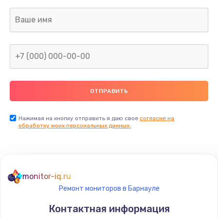
690 руб.
Заказать
Замена камеры (внешней или внутренней)
450 руб.
Заказать
Замена вибро элемента
450 руб.
Нажимая на кнопку отправить я даю свое
согласие на
Заказать
обработку моих персональных данных.
Ремонт цепей питания платы
1490 руб.
monitor-iq.ru
Заказать
Ремонт мониторов в Барнауле
Восстановление дорожек платы
Контактная информация
400 руб.