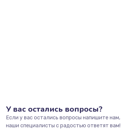
590 руб.
Заказать
Замена шлейфа кнопок, дисплея
600 руб.
Заказать
Чистка от пыли или влаги
1090 руб.
Заказать
Ремонт элементов корпуса
890 руб.
У вас остались вопросы?
Заказать
Если у вас остались вопросы напишите нам,
Ремонт шлейфа
наши специалисты с радостью ответят вам!