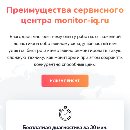
от 2750 руб.
Преимущества сервисного
Заказать
центра monitor-iq.ru
Ремонт разъема питания
от 1090 руб.
Благодаря многолетнему опыту работы, отлаженной
логистике и собственному складу запчастей нам
Заказать
удается быстро и качественно ремонтировать такую
сложную технику, как мониторы и при этом сохранять
Замена USB порта
конкурентно способные цены.
от 1245 руб.
Заказать
НУЖЕН РЕМОНТ
Замена вебкамеры
от 1495 руб.
Заказать
Замена микрофона
Бесплатная диагностика за 30 мин.