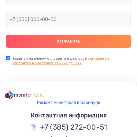
Заказать
Восстановление данных
от 990 руб.
Заказать
Настройка Wi-Fi
Нажимая на кнопку отправить я даю свое
согласие на
обработку моих персональных данных.
от 1195 руб.
Заказать
Чистка от пыли
monitor-iq.ru
от 1060 руб.
Ремонт мониторов в Барнауле
Заказать
Контактная информация
Ремонт подсветки
+7 (385) 272-00-51
от 1200 руб.