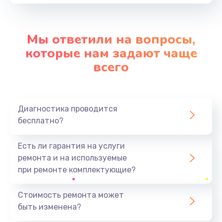
от 1060 руб.
Заказать
Мы ответили на вопросы,
Замена видеокарты
которые нам задают чаще
от 2045 руб.
всего
Заказать
Замена аккумулятора
Диагностика проводится
от 620 руб.
бесплатно?
Заказать
Есть ли гарантия на услуги
Замена корпуса
ремонта и на используемые
от 890 руб.
при ремонте комплектующие?
Заказать
Стоимость ремонта может
быть изменена?
Замена разъёмов (HDMI, DVI, Дисплей порта)
от 390 руб.