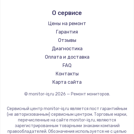
Aorus
О сервисе
Thunderobot
Hisense
Цены на ремонт
АОС
Гарантия
Ardor
Отзывы
Machenike
Диагностика
iru
Оплата и доставка
Titan Army
FAQ
iFFALCON
Контакты
Dahua
Карта сайта
© monitor-iq.ru
2026
— Ремонт мониторов.
Сервисный центр monitor-iq.ru является пост гарантийным
(не авторизованным) сервисным центром. Торговые марки,
перечисленные на сайте monitor-iq.ru, являются
зарегистрированным товарными знаками компаний
правообладателей. Обозначения используется не с целью