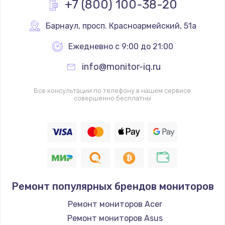
+7 (800) 100-38-20
Заказать
Барнаул
,
 просп. Красноармейский, 51а
Замена системы охлаждения
Ежедневно с 9:00 до 21:00
от 1645 руб.
info@monitor-iq.ru
Заказать
Все консультации по телефону в нашем сервисе
Замена клавиатуры
совершенно бесплатны
от 990 руб.
Заказать
Ремонт популярных брендов мониторов
Ремонт мониторов Acer
Ремонт мониторов Asus