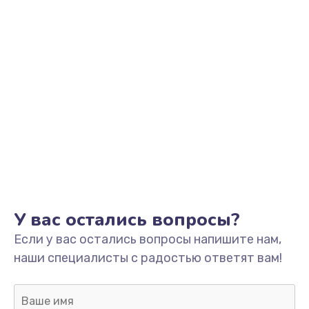
Заказать
Установка драйверов
от 1000 руб.
Заказать
Замена SSD
от 1045 руб.
Заказать
Настройка BIOS
У вас остались вопросы?
от 995 руб.
Если у вас остались вопросы напишите нам,
Заказать
наши специалисты с радостью ответят вам!
Настройка ОС
от 1160 руб.