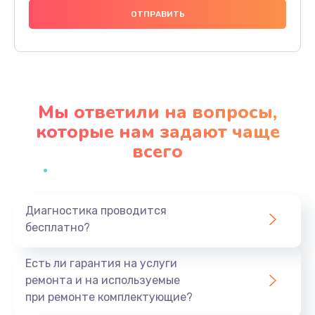
1000 руб.
Заказать
Ремонт материнской платы
4500 руб.
Мы ответили на вопросы,
Заказать
которые нам задают чаще
всего
Профилактическая чистка
1000 руб.
Заказать
Диагностика проводится
бесплатно?
Прошивка BIOS
1920 руб.
Есть ли гарантия на услуги
Заказать
ремонта и на используемые
при ремонте комплектующие?
Замена северного моста