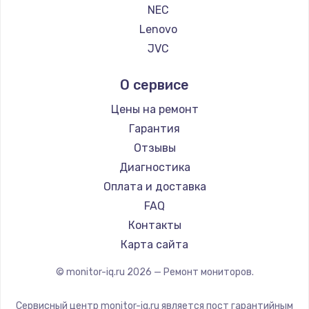
2500 руб.
NEC
Lenovo
Заказать
JVC
Замена электроконфорки
Alienware
О сервисе
1300 руб.
Aorus
Thunderobot
Заказать
Цены на ремонт
АОС
Гарантия
Техобслуживание
Ardor
Отзывы
900 руб.
Machenike
Диагностика
iru
Заказать
Оплата и доставка
Titan Army
FAQ
Установка / подключение / демонтаж
iFFALCON
Контакты
1300 руб.
Dahua
Карта сайта
Заказать
© monitor-iq.ru
2026
— Ремонт мониторов.
Прошивка
Сервисный центр monitor-iq.ru является пост гарантийным