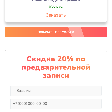
650 руб.
Заказать
Замена аккумулятора
ПОКАЗАТЬ ВСЕ УСЛУГИ
4000 руб.
Заказать
Замена материнской платы
Скидка 20% по
1100 руб.
предварительной
Заказать
записи
Замена масла
750 руб.
Заказать
Замена праймера