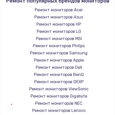
Ремонт популярных брендов мониторов
1400 руб.
Заказать
Ремонт мониторов Acer
Ремонт мониторов Asus
Замена / ремонт электронного модуля
Ремонт мониторов HP
управления
Ремонт мониторов LG
600 руб.
Ремонт мониторов MSI
Заказать
Ремонт мониторов Philips
Ремонт мониторов Samsung
Замена конфорки
Ремонт мониторов Apple
1100 руб.
Ремонт мониторов Dell
Заказать
Ремонт мониторов BenQ
Ремонт мониторов DEXP
Замена платы сенсора
Ремонт мониторов ViewSonic
900 руб.
Ремонт мониторов Gigabyte
Заказать
Ремонт мониторов NEC
Ремонт мониторов Lenovo
Замена регулятора режимов конфорки