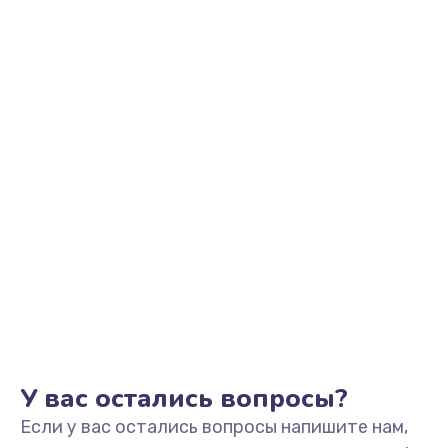
2500 руб.
Заказать
Замена видеоадаптера (видеокарты)
1800 руб.
Заказать
Замена, перепайка чипа
1300 руб.
Заказать
Замена HDMI-разъема
650 руб.
Заказать
У вас остались вопросы?
Если у вас остались вопросы напишите нам,
Замена/Pемонт карбюратора