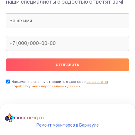
наши специалисты с радостью ответят вам!
1300 руб.
Заказать
Ремонт капиллярной трубки
400 руб.
Заказать
Замена блока питания
1000 руб.
Заказать
Нажимая на кнопку отправить я даю свое
согласие на
обработку моих персональных данных.
Прошивка / разблокировка
900 руб.
Заказать
monitor-iq.ru
Ремонт мониторов в Барнауле
Замена термостата