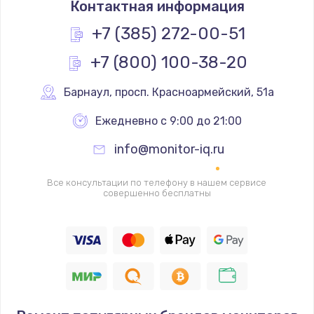
Контактная информация
1200 руб.
Заказать
+7 (385) 272-00-51
+7 (800) 100-38-20
Замена реле
1000 руб.
Барнаул
,
 просп. Красноармейский, 51а
Заказать
Ежедневно с 9:00 до 21:00
Замена термопредохранителя
info@monitor-iq.ru
700 руб.
Заказать
Все консультации по телефону в нашем сервисе
совершенно бесплатны
Замена ТЭНа
2500 руб.
Заказать
Замена шнура