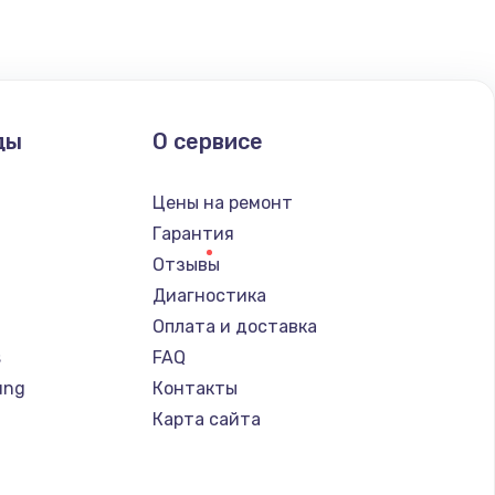
ать
ать
ды
О сервисе
ать
Цены на ремонт
ать
Гарантия
Отзывы
ать
Диагностика
Оплата и доставка
ать
s
FAQ
ung
Контакты
ать
Карта сайта
ать