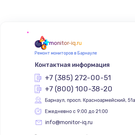
Замена сенсорного датчика
Замена сигнальной лампы
Замена системной платы
monitor-iq.ru
Ремонт мониторов в Барнауле
Замена температурного датчик
Контактная информация
Замена электроконфорки
+7 (385) 272-00-51
+7 (800) 100-38-20
Техобслуживание
Барнаул
,
 просп. Красноармейский, 51
Установка / подключение / дем
Ежедневно с 9:00 до 21:00
info@monitor-iq.ru
Прошивка