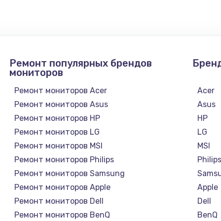
1300 руб.
Заказ
1200 руб.
Заказ
Ремонт популярных брендов
Брен
1500 руб.
Заказ
мониторов
Ремонт мониторов Acer
Acer
а
2500 руб.
Заказ
Ремонт мониторов Asus
Asus
Ремонт мониторов HP
HP
1300 руб.
Заказ
Ремонт мониторов LG
LG
Ремонт мониторов MSI
MSI
900 руб.
Заказ
Ремонт мониторов Philips
Philip
а
Ремонт мониторов Samsung
Sams
онтаж
1300 руб.
Заказ
Ремонт мониторов Apple
Apple
Ремонт мониторов Dell
Dell
1400 руб.
Заказ
Ремонт мониторов BenQ
BenQ