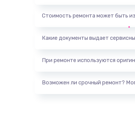
Замена, перепайка чипа
Стоимость ремонта может быть и
Замена HDMI-разъема
Какие документы выдает сервисны
Замена/Pемонт карбюратора
При ремонте используются оригин
Ремонт капиллярной трубки
Замена блока питания
Возможен ли срочный ремонт? Мог
Прошивка / разблокировка
Замена термостата
Замена реле