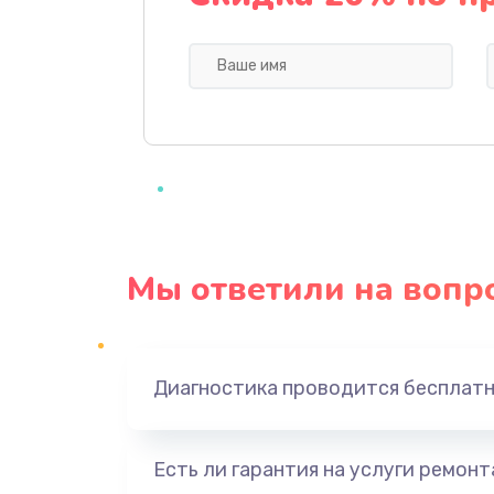
Профилактическая чистка
Прошивка BIOS
Замена северного моста
Ремонт южного моста
Мы ответили на вопр
Замена батарейки BIOS
Настройка BIOS
Диагностика проводится бесплат
Ремонт цепи питания
Есть ли гарантия на услуги ремон
Замена видеоадаптера (видеок