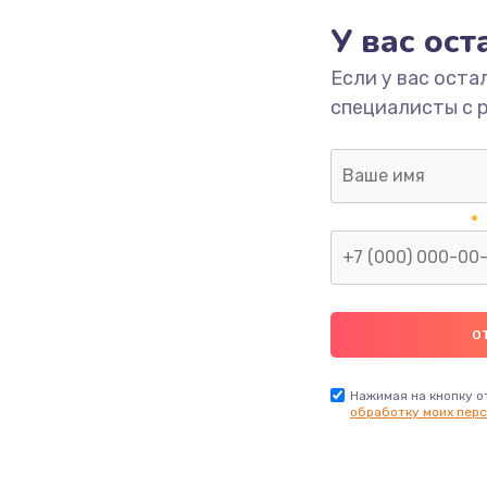
У вас ос
700 руб.
Заказ
Если у вас оста
специалисты с 
2500 руб.
Заказ
1400 руб.
Заказ
модуля
600 руб.
Заказ
1100 руб.
Заказ
900 руб.
Заказ
Нажимая на кнопку о
обработку моих перс
нфорки
900 руб.
Заказ