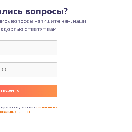
тались вопросы?
ать
лись вопросы напишите нам, наши
радостью ответят вам!
ать
ать
ать
ать
ать
тправить я даю свое
согласие на
ональных данных.
ать