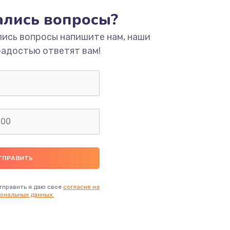
тались вопросы?
ать
лись вопросы напишите нам, наши
радостью ответят вам!
ать
ать
ать
ать
ать
тправить я даю свое
согласие на
ональных данных.
ать