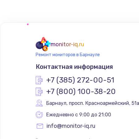
Замена сенсорного датчика
Замена сигнальной лампы
Замена системной платы
monitor-iq.ru
Ремонт мониторов в Барнауле
Замена температурного датчик
Контактная информация
Замена электроконфорки
+7 (385) 272-00-51
+7 (800) 100-38-20
Техобслуживание
Барнаул
,
 просп. Красноармейский, 51
Установка / подключение / дем
Ежедневно с 9:00 до 21:00
info@monitor-iq.ru
Прошивка