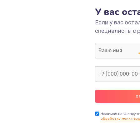
У вас ос
700 руб.
Заказ
Если у вас оста
специалисты с 
2500 руб.
Заказ
1400 руб.
Заказ
модуля
600 руб.
Заказ
1100 руб.
Заказ
900 руб.
Заказ
Нажимая на кнопку о
обработку моих перс
нфорки
900 руб.
Заказ