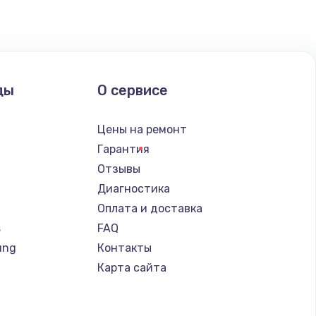
ать
ать
ды
О сервисе
ать
Цены на ремонт
ать
Гарантия
Отзывы
ать
Диагностика
Оплата и доставка
ать
s
FAQ
ung
Контакты
ать
Карта сайта
ать