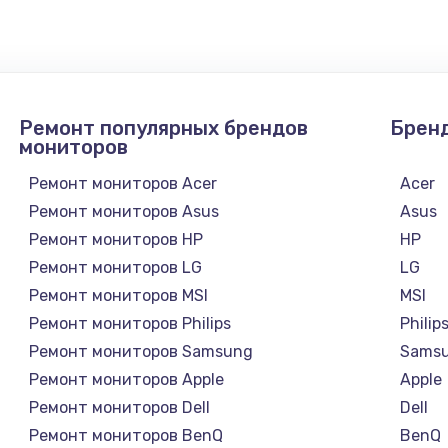
1300 руб.
Заказ
1200 руб.
Заказ
Ремонт популярных брендов
Брен
1500 руб.
Заказ
мониторов
Ремонт мониторов Acer
Acer
а
2500 руб.
Заказ
Ремонт мониторов Asus
Asus
Ремонт мониторов HP
HP
1300 руб.
Заказ
Ремонт мониторов LG
LG
Ремонт мониторов MSI
MSI
900 руб.
Заказ
Ремонт мониторов Philips
Philip
а
Ремонт мониторов Samsung
Sams
онтаж
1300 руб.
Заказ
Ремонт мониторов Apple
Apple
Ремонт мониторов Dell
Dell
1400 руб.
Заказ
Ремонт мониторов BenQ
BenQ