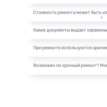
Замена, перепайка чипа
Стоимость ремонта может быть и
Замена HDMI-разъема
Какие документы выдает сервисны
Замена/Pемонт карбюратора
При ремонте используются оригин
Ремонт капиллярной трубки
Замена блока питания
Возможен ли срочный ремонт? Мог
Прошивка / разблокировка
Замена термостата
Замена реле