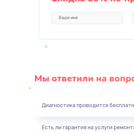
Профилактическая чистка
Прошивка BIOS
Замена северного моста
Ремонт южного моста
Мы ответили на вопр
Замена батарейки BIOS
Настройка BIOS
Диагностика проводится бесплат
Ремонт цепи питания
Есть ли гарантия на услуги ремон
Замена видеоадаптера (видеок