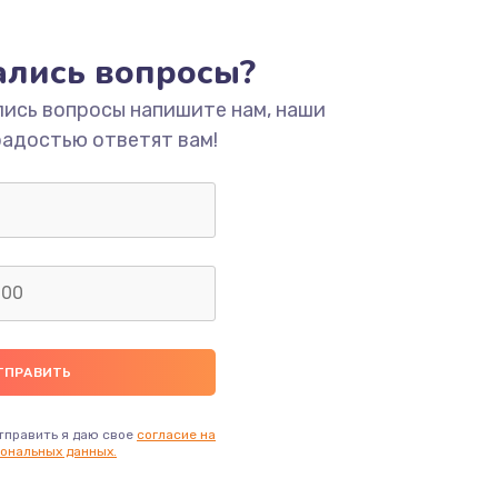
ать
тались вопросы?
лись вопросы напишите нам, наши
ать
радостью ответят вам!
ать
ать
ать
ать
ать
тправить я даю свое
согласие на
ональных данных.
ать