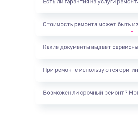
Есть ли гарантия на услуги ремон
Замена тачпада
Замена корпуса
Стоимость ремонта может быть и
Замена разъёмов (HDMI, DVI, Ди
порта)
Какие документы выдает сервисны
Замена USB порта
При ремонте используются оригин
Замена звуковой карты
Возможен ли срочный ремонт? Мог
Замена микрофона
Замена оперативной памяти
Замена процессора