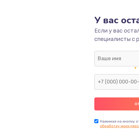
1695 руб.
Заказ
У вас ос
Если у вас оста
1090 руб.
Заказ
специалисты с 
1345 руб.
Заказ
1390 руб.
Заказ
2420 руб.
Заказ
895 руб.
Заказ
860 руб.
Заказ
Нажимая на кнопку о
обработку моих перс
1090 руб.
Заказ