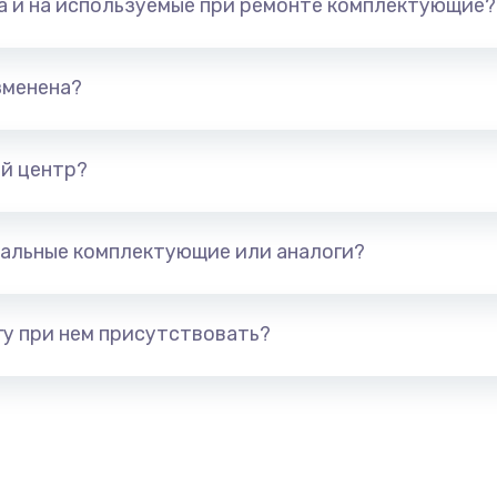
та и на используемые при ремонте комплектующие?
1245 руб.
Заказ
890 руб.
Заказ
зменена?
сплей
1095 руб.
Заказ
й центр?
1595 руб.
Заказ
альные комплектующие или аналоги?
1700 руб.
Заказ
у при нем присутствовать?
2600 руб.
Заказ
820 руб.
Заказ
1290 руб.
Заказ