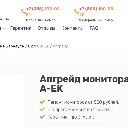
+7 (385) 272-00-
+7 (800) 100-38-
51
20
, 51а
Мобильный номер
Федеральный номер
и
Гарантия
Отзывы
Контакты
FAQ
e в Барнауле
/
G27FC A-EK
/
Апгрейд
Апгрейд монитора
A-EK
Ремонт мониторов от 820 рублей;
Экспресс-ремонт до 2 часов;
Гарантия - до 3-х лет;