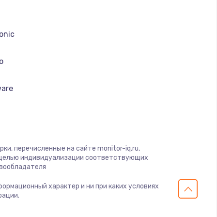
onic
o
ware
erobot
se
и, перечисленные на сайте monitor-iq.ru,
с целью индивидуализации соответствующих
авообладателя
nike
нформационный характер и ни при каких условиях
рации.
 Army
CON