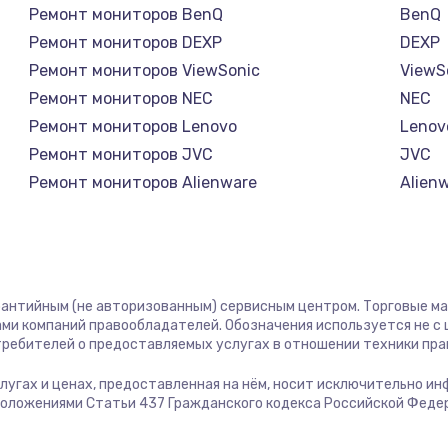
Ремонт мониторов BenQ
BenQ
Ремонт мониторов DEXP
DEXP
Ремонт мониторов ViewSonic
ViewS
Ремонт мониторов NEC
NEC
Ремонт мониторов Lenovo
Lenov
Ремонт мониторов JVC
JVC
Ремонт мониторов Alienware
Alien
Ремонт мониторов Aorus
Aorus
Ремонт мониторов Thunderobot
Thund
Ремонт мониторов Hisense
Hisen
Ремонт мониторов АОС
АОС
рантийным (не авторизованным) сервисным центром. Торговые марк
Ремонт мониторов Ardor
Ardor
ми компаний правообладателей. Обозначения используется не 
отребителей о предоставляемых услугах в отношении техники пр
Ремонт мониторов Machenike
Mache
Ремонт мониторов iru
iru
услугах и ценах, предоставленная на нём, носит исключительно и
положениями Статьи 437 Гражданского кодекса Российской Феде
Ремонт мониторов Titan Army
Titan
Ремонт мониторов iFFALCON
iFFAL