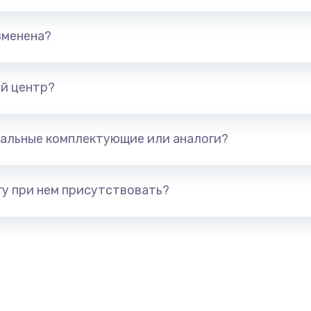
890 руб.
Заказ
зменена?
490 руб.
Заказ
890 руб.
Заказ
й центр?
990 руб.
Заказ
альные комплектующие или аналоги?
890 руб.
Заказ
у при нем присутствовать?
390 руб.
Заказ
890 руб.
Заказ
490 руб.
Заказ