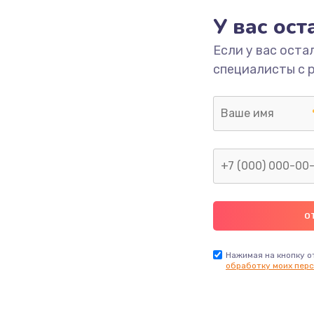
490 руб.
Заказ
У вас ос
Если у вас оста
1190 руб.
Заказ
специалисты с 
1330 руб.
Заказ
1190 руб.
Заказ
890 руб.
Заказ
1330 руб.
Заказ
1490 руб.
Заказ
Нажимая на кнопку о
обработку моих перс
2600 руб.
Заказ