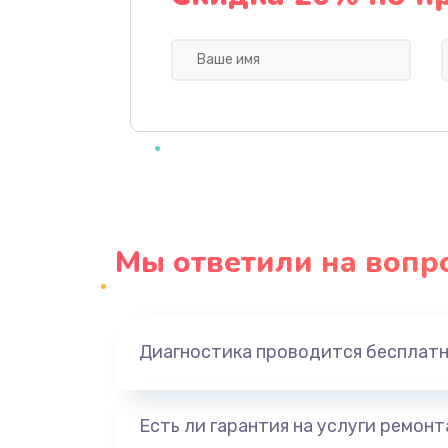
Замена кнопки Home (домой)
Замена сканера отпечатка
Замена разъема зарядки (питани
Замена разъёма наушников (гар
Мы ответили на вопр
Замена кнопок громкости
Защита гидрогелевой пленкой
Диагностика проводится бесплат
Замена экрана
Есть ли гарантия на услуги ремон