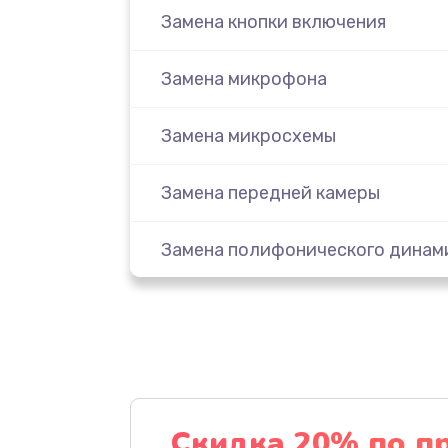
Замена кнопки включения
Замена микрофона
Замена микросхемы
Замена передней камеры
Замена полифонического динам
Замена разъема SIM
Сбор/Разбор
Чистка динамика и микрофонов 
Скидка 20% по п
разбором)