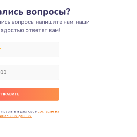
ать
тались вопросы?
лись вопросы напишите нам, наши
ать
радостью ответят вам!
ать
ать
ать
ать
ать
тправить я даю свое
согласие на
ональных данных.
ать