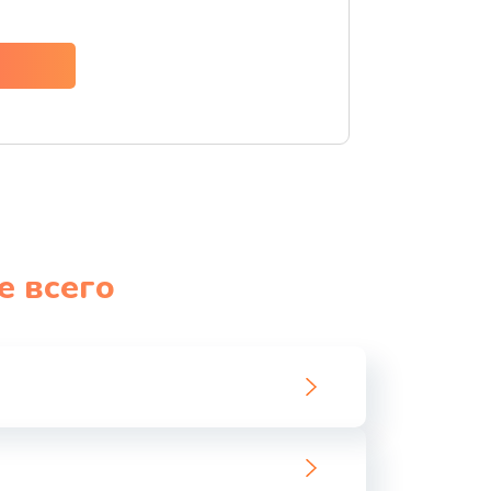
ать
ать
ать
ать
е всего
ать
ать
ать