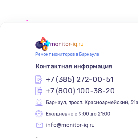
Чистка от пыли
Настройка ОС
Ремонт подсветки
monitor-iq.ru
Ремонт мониторов в Барнауле
Настройка BIOS
Контактная информация
Замена SSD
+7 (385) 272-00-51
+7 (800) 100-38-20
Восстановление данных
Барнаул
,
 просп. Красноармейский, 51
Замена USB порта
Ежедневно с 9:00 до 21:00
info@monitor-iq.ru
Замена звуковой карты