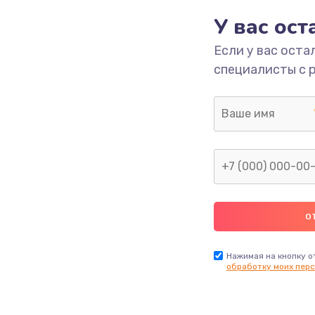
У вас ос
940 руб.
Заказ
Если у вас оста
специалисты с 
2750 руб.
Заказ
310 руб.
Заказ
1490 руб.
Заказ
620 руб.
Заказ
990 руб.
Заказ
Нажимая на кнопку о
обработку моих перс
890 руб.
Заказ
1090 руб.
Заказ