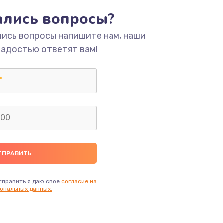
тались вопросы?
ать
лись вопросы напишите нам, наши
радостью ответят вам!
ать
ать
ать
ать
ать
тправить я даю свое
согласие на
ональных данных.
ать
ать