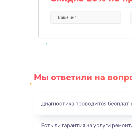
Ремонт цепей питания
Замена жесткого диска
Установка драйверов
Замена вебкамеры
Мы ответили на вопр
Настройка Wi-Fi
Замена шим-контроллера
Диагностика проводится бесплат
Замена HDMI
Есть ли гарантия на услуги ремон
Замена контроллера питания