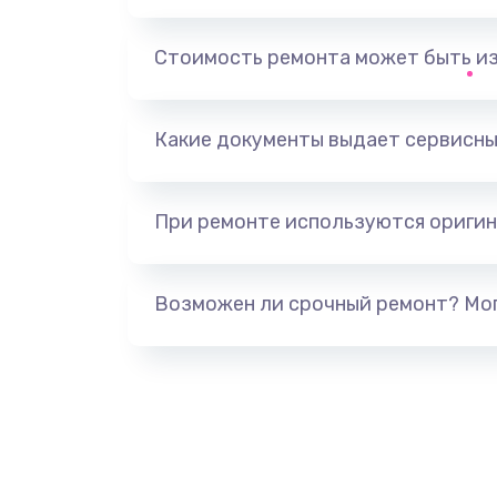
Замена тачпада
Стоимость ремонта может быть и
Замена USB порта
Какие документы выдает сервисны
Замена звуковой карты
При ремонте используются оригин
Замена оперативной памяти
Замена процессора
Возможен ли срочный ремонт? Мог
Замена системы охлаждения
Замена термопасты
Замена шлейфа матрицы