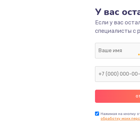
У вас ос
700 руб.
Заказ
Если у вас оста
специалисты с 
2500 руб.
Заказ
1400 руб.
Заказ
модуля
600 руб.
Заказ
1100 руб.
Заказ
900 руб.
Заказ
Нажимая на кнопку о
обработку моих перс
нфорки
900 руб.
Заказ