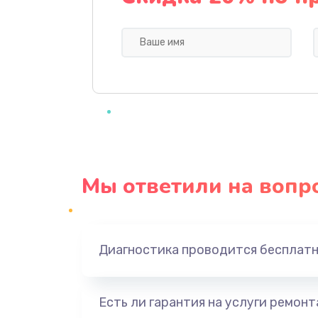
Профилактическая чистка
Прошивка BIOS
Замена северного моста
Ремонт южного моста
Мы ответили на вопр
Замена батарейки BIOS
Настройка BIOS
Диагностика проводится бесплат
Ремонт цепи питания
Есть ли гарантия на услуги ремон
Замена видеоадаптера (видеок