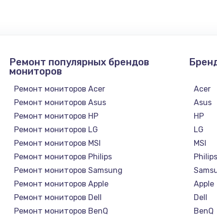
1300 руб.
Заказ
1200 руб.
Заказ
Ремонт популярных брендов
Брен
1500 руб.
Заказ
мониторов
Ремонт мониторов Acer
Acer
а
2500 руб.
Заказ
Ремонт мониторов Asus
Asus
Ремонт мониторов HP
HP
1300 руб.
Заказ
Ремонт мониторов LG
LG
Ремонт мониторов MSI
MSI
900 руб.
Заказ
Ремонт мониторов Philips
Philip
а
Ремонт мониторов Samsung
Sams
онтаж
1300 руб.
Заказ
Ремонт мониторов Apple
Apple
Ремонт мониторов Dell
Dell
1400 руб.
Заказ
Ремонт мониторов BenQ
BenQ