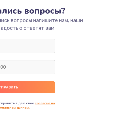
тались вопросы?
ать
лись вопросы напишите нам, наши
радостью ответят вам!
ать
ать
ать
ать
ать
тправить я даю свое
согласие на
ональных данных.
ать