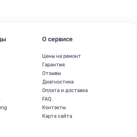
ать
ать
ды
О сервисе
ать
Цены на ремонт
ать
Гарантия
Отзывы
ать
Диагностика
Оплата и доставка
ать
s
FAQ
ung
Контакты
ать
Карта сайта
ать