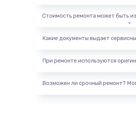
Замена, перепайка чипа
Стоимость ремонта может быть и
Замена HDMI-разъема
Какие документы выдает сервисны
Замена/Pемонт карбюратора
При ремонте используются оригин
Ремонт капиллярной трубки
Замена блока питания
Возможен ли срочный ремонт? Мог
Прошивка / разблокировка
Замена термостата
Замена реле