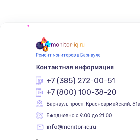
Замена сенсорного датчика
Замена сигнальной лампы
Замена системной платы
monitor-iq.ru
Ремонт мониторов в Барнауле
Замена температурного датчик
Контактная информация
Замена электроконфорки
+7 (385) 272-00-51
+7 (800) 100-38-20
Техобслуживание
Барнаул
,
 просп. Красноармейский, 51
Установка / подключение / дем
Ежедневно с 9:00 до 21:00
info@monitor-iq.ru
Прошивка